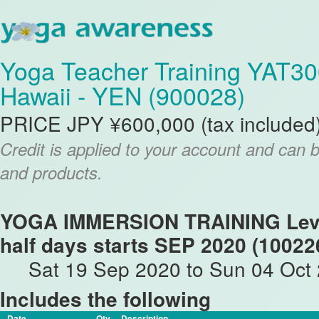
Yoga Teacher Training YAT30
Hawaii - YEN (900028)
PRICE JPY ¥600,000 (tax included
Credit is applied to your account and can 
and products.
YOGA IMMERSION TRAINING Level
half days starts SEP 2020 (10022
Sat 19 Sep 2020 to Sun 04 Oct
Includes the following
Date
Qty
Description