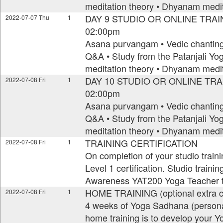
meditation theory • Dhyanam medit
DAY 9 STUDIO OR ONLINE TRAIN
2022-07-07 Thu
1
02:00pm
Asana purvangam • Vedic chanting 
Q&A • Study from the Patanjali Yo
meditation theory • Dhyanam medit
DAY 10 STUDIO OR ONLINE TRAI
2022-07-08 Fri
1
02:00pm
Asana purvangam • Vedic chanting 
Q&A • Study from the Patanjali Yo
meditation theory • Dhyanam medit
TRAINING CERTIFICATION
2022-07-08 Fri
1
On completion of your studio train
Level 1 certification. Studio traini
Awareness YAT200 Yoga Teacher t
HOME TRAINING (optional extra c
2022-07-08 Fri
1
4 weeks of Yoga Sadhana (persona
home training is to develop your Y