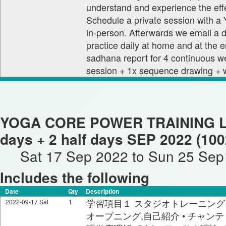
understand and experience the eff
Schedule a private session with a 
in-person. Afterwards we email a d
practice daily at home and at the
sadhana report for 4 continuous w
session + 1x sequence drawing +
YOGA CORE POWER TRAINING Lev
days + 2 half days SEP 2022 (100
Sat 17 Sep 2022 to Sun 25 Sep
Includes the following
Date
Qty
Description
学習項目１ スタジオトレーニング @ 09
2022-09-17 Sat
1
オープニング,自己紹介 • チャンテ