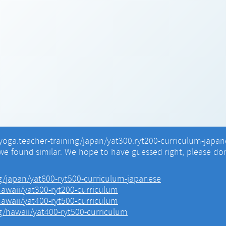
yoga:teacher-training/japan/yat300:ryt200-curriculum-japanes
we found similar. We hope to have guessed right, please don
ng/japan/yat600-ryt500-curriculum-japanese
hawaii/yat300-ryt200-curriculum
hawaii/yat400-ryt500-curriculum
ng/hawaii/yat400-ryt500-curriculum
Copyright © 2021 Yoga Awareness -
www.yogaawareness.com
- All Rights Reserved