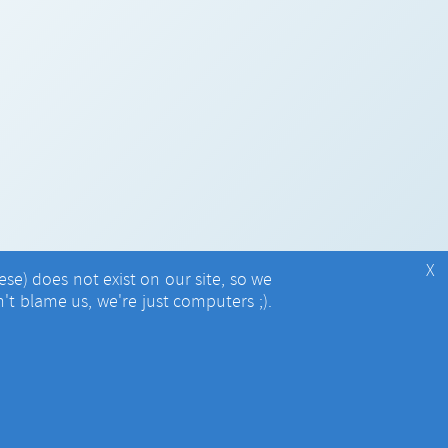
X
e) does not exist on our site, so we
't blame us, we're just computers ;).