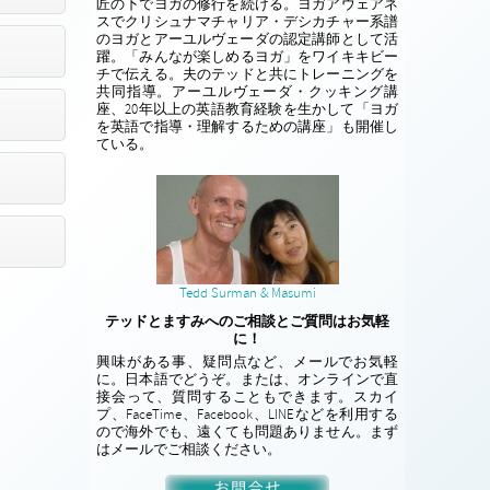
匠の下でヨガの修行を続ける。ヨガアウェアネ
スでクリシュナマチャリア・デシカチャー系譜
のヨガとアーユルヴェーダの認定講師として活
躍。「みんなが楽しめるヨガ」をワイキキビー
チで伝える。夫のテッドと共にトレーニングを
共同指導。アーユルヴェーダ・クッキング講
座、20年以上の英語教育経験を生かして「ヨガ
を英語で指導・理解するための講座」も開催し
ている。
Tedd Surman & Masumi
テッドとますみへのご相談とご質問はお気軽
に！
興味がある事、疑問点など、メールでお気軽
に。日本語でどうぞ。または、オンラインで直
接会って、質問することもできます。スカイ
プ、FaceTime、Facebook、LINEなどを利用する
ので海外でも、遠くても問題ありません。まず
はメールでご相談ください。