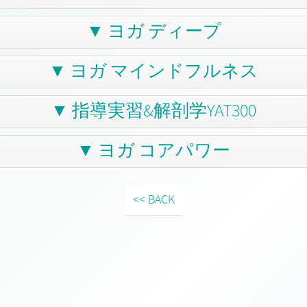
▼ ヨガ ディープ
▼ ヨガ マインドフルネス
▼ 指導実習&解剖学YAT300
▼ ヨガ コアパワー
<< BACK