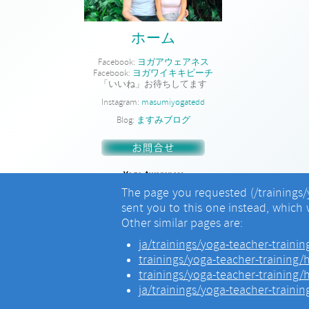
ホーム
Facebook:
ヨガアウェアネス
Facebook:
ヨガワイキキビーチ
「いいね」お待ちしてます
Instagram:
masumiyogatedd
Blog:
ますみブログ
Yoga Awareness
USA, Hawaii, Japan, India
The page you requested (/trainings/
sent you to this one instead, which 
Other similar pages are:
ja/trainings/yoga-teacher-traini
trainings/yoga-teacher-training/
trainings/yoga-teacher-training/
ja/trainings/yoga-teacher-traini