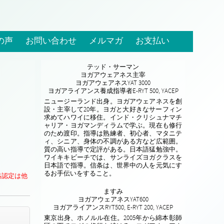
の声
お問い合わせ
メルマガ
お支払い
テッド・サーマン
ヨガアウェアネス主宰
ヨガアウェアネスYAT 3000
ヨガアライアンス養成指導者E-RYT 500, YACEP
ニュージーランド出身。ヨガアウェアネスを創
設・主宰して20年。ヨガと大好きなサーフィン
求めてハワイに移住。インド・クリシュナマチ
ャリア・ヨガマンディラムで学ぶ。現在も修行
のため渡印。指導は熟練者、初心者、マタニテ
ィ、シニア、身体の不調がある方など広範囲。
質の高い指導で定評がある。日本語猛勉強中。
ワイキキビーチでは、サンライズヨガクラスを
日本語で指導。信条は、世界中の人を元気にす
るお手伝いをすること。
格認定は他
ますみ
ヨガアウェアネスYAT600
ヨガアライアンスRYT500, E-RYT 200, YACEP
東京出身、ホノルル在住。2005年から綿本彰師